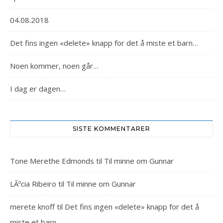
04.08.2018
Det fins ingen «delete» knapp for det å miste et barn…
Noen kommer, noen går…
I dag er dagen…
SISTE KOMMENTARER
Tone Merethe Edmonds
til
Til minne om Gunnar
LÃºcia Ribeiro
til
Til minne om Gunnar
merete knoff
til
Det fins ingen «delete» knapp for det å
miste et barn…