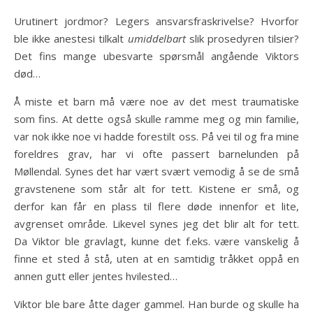
Urutinert jordmor? Legers ansvarsfraskrivelse? Hvorfor
ble ikke anestesi tilkalt
umiddelbart
slik prosedyren tilsier?
Det fins mange ubesvarte spørsmål angående Viktors
død…
Å miste et barn må være noe av det mest traumatiske
som fins. At dette også skulle ramme meg og min familie,
var nok ikke noe vi hadde forestilt oss. På vei til og fra mine
foreldres grav, har vi ofte passert barnelunden på
Møllendal. Synes det har vært svært vemodig å se de små
gravstenene som står alt for tett. Kistene er små, og
derfor kan får en plass til flere døde innenfor et lite,
avgrenset område. Likevel synes jeg det blir alt for tett.
Da Viktor ble gravlagt, kunne det f.eks. være vanskelig å
finne et sted å stå, uten at en samtidig tråkket oppå en
annen gutt eller jentes hvilested…
Viktor ble bare åtte dager gammel. Han burde og skulle ha