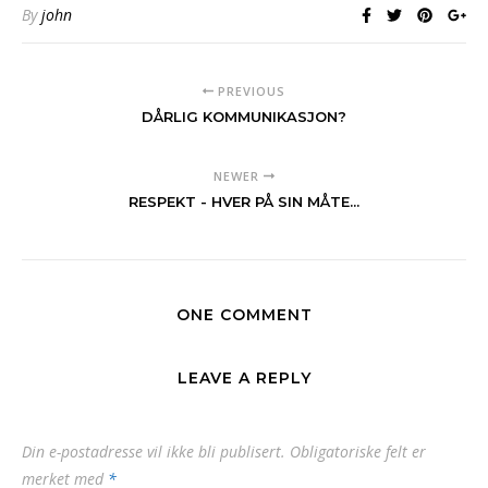
By
john
PREVIOUS
DÅRLIG KOMMUNIKASJON?
NEWER
RESPEKT - HVER PÅ SIN MÅTE...
ONE COMMENT
LEAVE A REPLY
Din e-postadresse vil ikke bli publisert.
Obligatoriske felt er
merket med
*