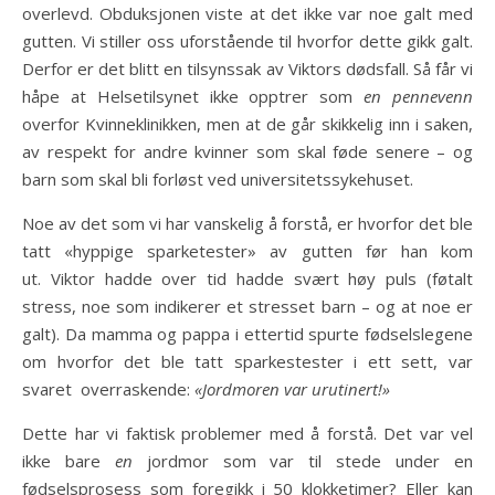
overlevd. Obduksjonen viste at det ikke var noe galt med
gutten. Vi stiller oss uforstående til hvorfor dette gikk galt.
Derfor er det blitt en tilsynssak av Viktors dødsfall. Så får vi
håpe at Helsetilsynet ikke opptrer som
en pennevenn
overfor Kvinneklinikken, men at de går skikkelig inn i saken,
av respekt for andre kvinner som skal føde senere – og
barn som skal bli forløst ved universitetssykehuset.
Noe av det som vi har vanskelig å forstå, er hvorfor det ble
tatt «hyppige sparketester» av gutten før han kom
ut. Viktor hadde over tid hadde svært høy puls (føtalt
stress, noe som indikerer et stresset barn – og at noe er
galt). Da mamma og pappa i ettertid spurte fødselslegene
om hvorfor det ble tatt sparkestester i ett sett, var
svaret overraskende:
«Jordmoren var urutinert!»
Dette har vi faktisk problemer med å forstå. Det var vel
ikke bare
en
jordmor som var til stede under en
fødselsprosess som foregikk i 50 klokketimer? Eller kan