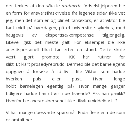
det tenkes at den såkalte
urutinerte
fødselshjelperen ble
en form for ansvarsfraskrivelse fra legenes side? Ikke vet
jeg, men det som er og blir et tankekors, er at Viktor ble
født midt på hverdagen, på et universitetssykehus, med
haugevis av ekspertise/kompetanse tilgjengelig.
Likevel gikk det meste galt! For eksempel ble ikke
anestispersonell tilkalt før etter en stund. Dette skulle
vært gjort prompte! KK har rutiner for
slikt! Et klart prosedyrebrudd. Dermed ble det barnelegens
oppgave å forsøke å få liv i lille Viktor som hadde
hverken puls eller pust. Hvor lenge
holdt barnelegen egentlig på? Hvor mange ganger
tidligere hadde han utført noe liknende? Fikk han panikk?
Hvorfor ble anestesipersonell ikke tilkalt umiddelbart…?
Vi har mange ubesvarte spørsmål. Enda flere enn de som
er omtalt her…