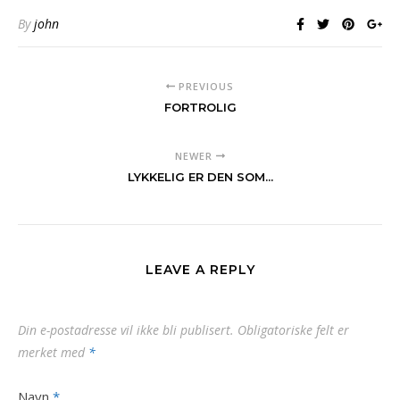
By
john
PREVIOUS
FORTROLIG
NEWER
LYKKELIG ER DEN SOM...
LEAVE A REPLY
Din e-postadresse vil ikke bli publisert.
Obligatoriske felt er
merket med
*
Navn
*