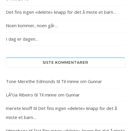
Det fins ingen «delete» knapp for det å miste et barn…
Noen kommer, noen går…
I dag er dagen…
SISTE KOMMENTARER
Tone Merethe Edmonds
til
Til minne om Gunnar
LÃºcia Ribeiro
til
Til minne om Gunnar
merete knoff
til
Det fins ingen «delete» knapp for det å
miste et barn…
Minnehage
til
Det fins ingen «delete» knapp for det å miste