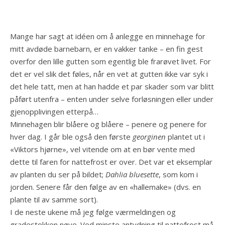
Mange har sagt at idéen om å anlegge en minnehage for
mitt avdøde barnebarn, er en vakker tanke – en fin gest
overfor den lille gutten som egentlig ble frarøvet livet. For
det er vel slik det føles, når en vet at gutten ikke var syk i
det hele tatt, men at han hadde et par skader som var blitt
påført utenfra – enten under selve forløsningen eller under
gjenopplivingen etterpå…
Minnehagen blir blåere og blåere – penere og penere for
hver dag. I går ble også den første
georginen
plantet ut i
«Viktors hjørne», vel vitende om at en bør vente med
dette til faren for nattefrost er over. Det var et eksemplar
av planten du ser på bildet;
Dahlia bluesette
, som kom i
jorden. Senere får den følge av en «hallemake» (dvs. en
plante til av samme sort).
I de neste ukene må jeg følge værmeldingen og
gradestokken nøye. Ved minste antydning til nattefrost må