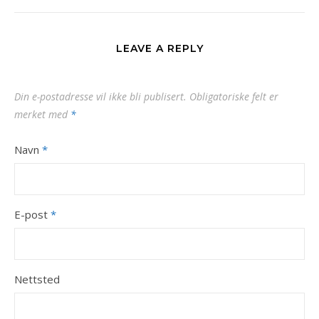
LEAVE A REPLY
Din e-postadresse vil ikke bli publisert.
Obligatoriske felt er
merket med
*
Navn
*
E-post
*
Nettsted