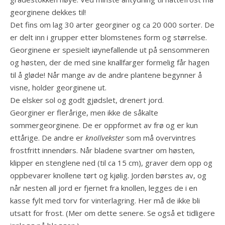
georginene dekkes til!
Det fins om lag 30 arter georginer og ca 20 000 sorter. De
er delt inn i grupper etter blomstenes form og størrelse.
Georginene er spesielt iøynefallende ut på sensommeren
og høsten, der de med sine knallfarger formelig får hagen
til å gløde! Når mange av de andre plantene begynner å
visne, holder georginene ut.
De elsker sol og godt gjødslet, drenert jord.
Georginer er flerårige, men ikke de såkalte
sommergeorginene. De er oppformet av frø og er kun
ettårige. De andre er
knollvekster
som må overvintres
frostfritt innendørs. Når bladene svartner om høsten,
klipper en stenglene ned (til ca 15 cm), graver dem opp og
oppbevarer knollene tørt og kjølig. Jorden børstes av, og
når nesten all jord er fjernet fra knollen, legges de i en
kasse fylt med torv for vinterlagring. Her må de ikke bli
utsatt for frost. (Mer om dette senere. Se også et tidligere