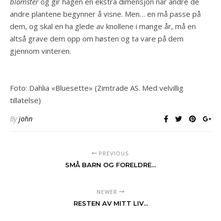
blomster
og gir hagen en ekstra dimensjon når andre de
andre plantene begynner å visne. Men… en må passe på
dem, og skal en ha glede av knollene i mange år, må en
altså grave dem opp om høsten og ta vare på dem
gjennom vinteren.
Foto: Dahlia «Bluesette» (Zimtrade AS. Med velvillig
tillatelse)
By
john
PREVIOUS
SMÅ BARN OG FORELDRE...
NEWER
RESTEN AV MITT LIV...