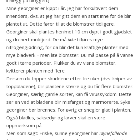
innlegg på bloggen.)
Mine georginer er kjøpt i år. Jeg har forkultivert dem
innendørs, dvs. at jeg har gitt dem en start inne før de blir
plantet ut. Dette fører til at de blomstrer tidligere.
Georginer skal plantes henimot 10 cm dypt i godt gjødslet
og drenert moldjord. De må
ikke
tilføres mye
nitrogengjødning, for da blir det kun kraftige planter med
mye bladverk – men lite blomster. Du må passe på å vanne
godt i tørre perioder. Plukker du av visne blomster,
kvitterer planten med flere.
Dersom du topper skuddene etter tre uker (dvs. kniper av
toppbladene), blir plantene større og du får flere blomster.
Georginer, særlig gamle sorter, kan få virussykdom. Dette
ser en ved at bladene blir misfarget og marmorerte. Syke
georginer bør brennes. For øvrig er snegler glad i planten.
Også bladlus, saksedyr og larver skal en være
oppmerksom på.
Men som sagt: Friske, sunne georginer har
iøynefallende