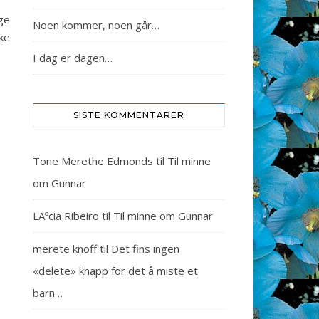
ge
Noen kommer, noen går…
ke
I dag er dagen…
SISTE KOMMENTARER
Tone Merethe Edmonds
til
Til minne
om Gunnar
LÃºcia Ribeiro
til
Til minne om Gunnar
merete knoff
til
Det fins ingen
«delete» knapp for det å miste et
barn…