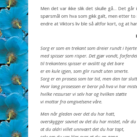
Men det var ikke slik det skulle gå… Det går
spørsmål om hva som gikk galt, men etter to m
endre at Viktors liv ble så altfor kort, og at
Sorg er som en trekant som dreier rundt i hjerte
med spisser som risper. Det gjør vondt, forferde
til trekantens spisser er avslitt og det bare
er en kule igjen, som glir rundt uten smerte.
Sorg er en prosess som tar tid, men den tar slutt
Hvor lang prosessen er beror på hva vi har miste
hvilke ressurser vi selv har og hvilken støtte
vi mottar fra omgivelsene våre.
Men når gleden over det du har hatt,
overskygger savnet av det du har mistet, når du
at du aldri villet unnvært det du har tapt,
selv om du var klar over at du en gang