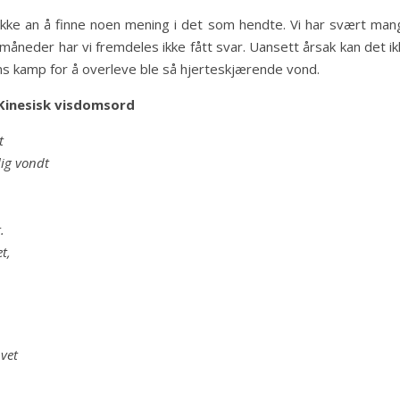
 ikke an å finne noen mening i det som hendte. Vi har svært man
åneder har vi fremdeles ikke fått svar. Uansett årsak kan det ik
 hans kamp for å overleve ble så hjerteskjærende vond.
Kinesisk visdomsord
t
lig vondt
.
t,
 vet