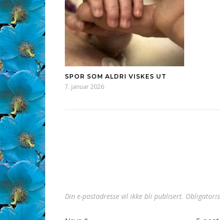
SPOR SOM ALDRI VISKES UT
7. januar 2026
Din e-postadresse vil ikke bli publisert.
Obligatori