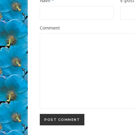
Navn
*
E-pos
Comment