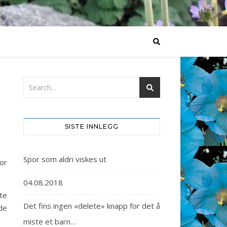
I
SISTE INNLEGG
Spor som aldri viskes ut
or
04.08.2018
te
Det fins ingen «delete» knapp for det å
de
miste et barn…