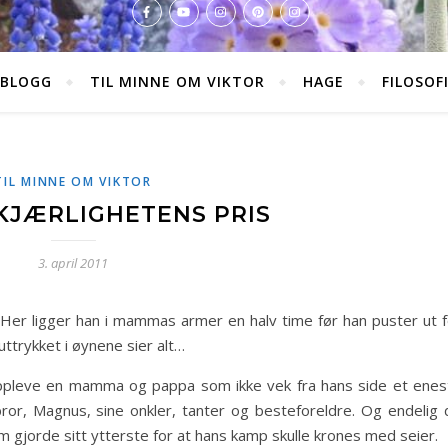
BLOGG
TIL MINNE OM VIKTOR
HAGE
FILOSOF
TIL MINNE OM VIKTOR
KJÆRLIGHETENS PRIS
3. april 2011
Her ligger han i mammas armer en halv time før han puster ut f
 uttrykket i øynene sier alt…
k oppleve en mamma og pappa som ikke vek fra hans side et enes
bror, Magnus, sine onkler, tanter og besteforeldre. Og endelig 
m gjorde sitt ytterste for at hans kamp skulle krones med seier.