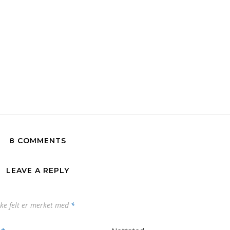
8 COMMENTS
LEAVE A REPLY
ske felt er merket med
*