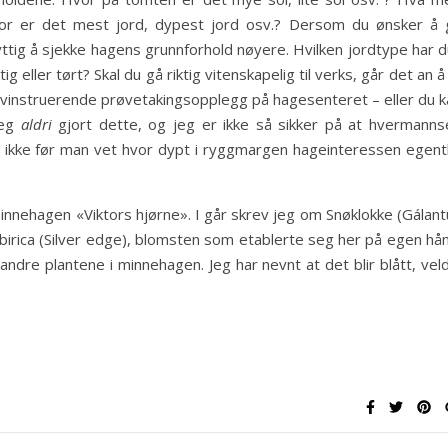
or er det mest jord, dypest jord osv.? Dersom du ønsker å 
yttig å sjekke hagens grunnforhold nøyere. Hvilken jordtype har 
g eller tørt? Skal du gå riktig vitenskapelig til verks, går det an å
elvinstruerende prøvetakingsopplegg på hagesenteret – eller du k
jeg
aldri
gjort dette, og jeg er ikke så sikker på at hvermanns
ll ikke før man vet hvor dypt i ryggmargen hageinteressen egentl
 minnehagen «Viktors hjørne». I går skrev jeg om Snøklokke (Gálan
sibirica (Silver edge), blomsten som etablerte seg her på egen hå
dre plantene i minnehagen. Jeg har nevnt at det blir blått, veld