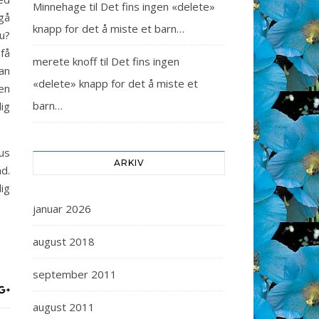
Minnehage
til
Det fins ingen «delete»
gå
knapp for det å miste et barn…
du?
 få
merete knoff
til
Det fins ingen
an
«delete» knapp for det å miste et
en
barn…
ig
tus
ARKIV
nd.
ig
januar 2026
august 2018
september 2011
august 2011