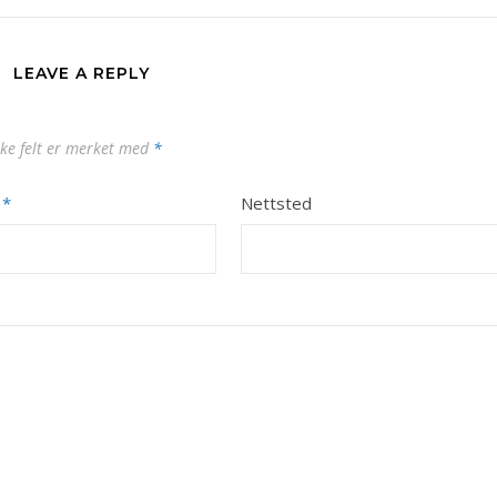
LEAVE A REPLY
ske felt er merket med
*
t
*
Nettsted