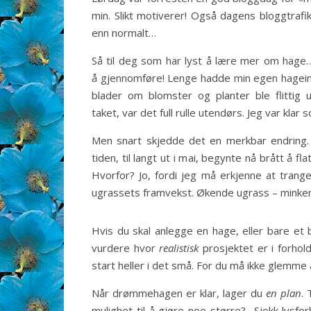
min. Slikt motiverer! Også dagens bloggtrafik
enn normalt…
Så til deg som har lyst å lære mer om hage… 
å gjennomføre! Lenge hadde min egen hageint
blader om blomster og planter ble flittig 
taket, var det full rulle utendørs. Jeg var klar s
Men snart skjedde det en merkbar endring
tiden, til langt ut i mai, begynte nå brått å 
Hvorfor? Jo, fordi jeg må erkjenne at trange
ugrassets framvekst. Økende ugrass – minke
Hvis du skal anlegge en hage, eller bare et
vurdere hvor
realistisk
prosjektet er i forhol
start heller i det små. For du må ikke glemme 
Når drømmehagen er klar, lager du
en plan
.
mulighet til å gjøre noe større? Sjekk lysf