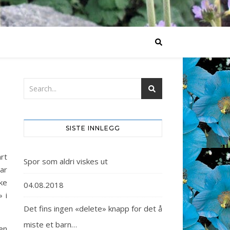
I
SISTE INNLEGG
rt
Spor som aldri viskes ut
ar
ike
04.08.2018
 i
Det fins ingen «delete» knapp for det å
miste et barn…
en