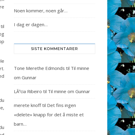
re
Noen kommer, noen går…
I dag er dagen…
il
og
pp
SISTE KOMMENTARER
le
Tone Merethe Edmonds
til
Til minne
rt.
ed
om Gunnar
LÃºcia Ribeiro
til
Til minne om Gunnar
du
merete knoff
til
Det fins ingen
e,
«delete» knapp for det å miste et
barn…
 du
ed