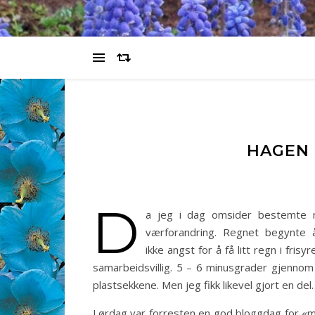
HAGEN
D
a jeg i dag omsider bestemte m
værforandring. Regnet begynte
ikke angst for å få litt regn i fris
samarbeidsvillig. 5 – 6 minusgrader gjennom
plastsekkene. Men jeg fikk likevel gjort en del
Lørdag var forresten en god bloggdag for 