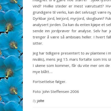
vind? Hvilke steder er mest værutsatt? Hv
grundigere til verks, kan det selvsagt være n
Dyrkbar jord, leirjord, myrjord, skogbunn? Fukti
analysert jorden. Da kan du enten kjøpe et s
sende inn jordprøver for analyse. Selv har 
trenger å være så ambisiøs heller. I hvert fa
sitter.
Jeg har tidligere presentert to av plantene i
nivális), mens jeg 15. mars fortalte som Iris 
I ukene som kommer, får du vite mer om de an
mye blått….
Fortsettelse følger.
Foto: John Steffensen 2006
By
john