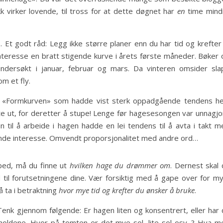
k virker lovende, til tross for at dette døgnet har
en
time mind
Et godt råd: Legg ikke større planer enn du har tid og krefter t
eresse en bratt stigende kurve i årets første måneder. Bøker 
undersøkt i januar, februar og mars. Da vinteren omsider sla
om et fly.
. «Formkurven» som hadde vist sterk oppadgående tendens he
flate ut, for deretter å stupe! Lenge før hagesesongen var unnagjo
n til å arbeide i hagen hadde en lei tendens til å avta i takt m
nde interesse. Omvendt proporsjonalitet med andre ord…
 bed, må du finne ut
hvilken hage du drømmer om
. Dernest skal 
d til forutsetningene dine. Vær forsiktig med å gape over for my
å ta i betraktning
hvor mye tid og krefter du ønsker å bruke
.
 Tenk gjennom følgende: Er hagen liten og konsentrert, eller har
orholdene. Hvor på tomten er det mye sol, lite sol osv. ? Hva m