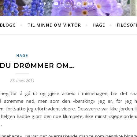
BLOGG
TIL MINNE OM VIKTOR
HAGE
FILOSOF
HAGE
 DU DRØMMER OM…
27. mars 2011
eg for å gå ut og gjøre arbeid i minnehagen, ble det sna
 å strømme ned, men som den «barsking» jeg er, for jeg h
yren, fortsatte jeg ufortrødent videre. Dessverre var ikke jorden l
 helgen hadde gjort den noe klumpete, ikke minst «kjøpejorden»
…
«minnehage». Da var det overraskende mange som besøkte blogg