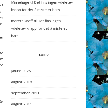
Minnehage
til
Det fins ingen «delete»
på
knapp for det å miste et barn…
 i
 er
merete knoff
til
Det fins ingen
r.
«delete» knapp for det å miste et
barn…
er
te
ARKIV
om
ed
januar 2026
august 2018
september 2011
august 2011