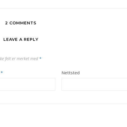
2 COMMENTS
LEAVE A REPLY
ske felt er merket med
*
t
*
Nettsted