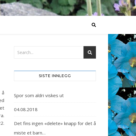
I
SISTE INNLEGG
 å
Spor som aldri viskes ut
med
det
04.08.2018
a.
2.
Det fins ingen «delete» knapp for det å
miste et barn…