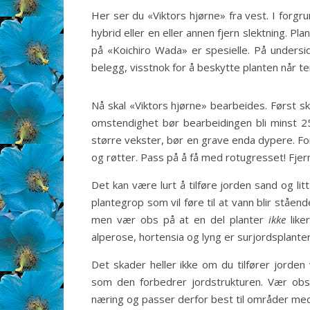
Her ser du «Viktors hjørne» fra vest. I forg
hybrid eller en eller annen fjern slektning. P
på «Koichiro Wada» er spesielle. På undersid
belegg, visstnok for å beskytte planten når te
Nå skal «Viktors hjørne» bearbeides. Først s
omstendighet bør bearbeidingen bli minst 25
større vekster, bør en grave enda dypere. Fo
og røtter. Pass på å få med rotugresset! Fjern
Det kan være lurt å tilføre jorden sand og lit
plantegrop som vil føre til at vann blir ståend
men vær obs på at en del planter
ikke
like
alperose, hortensia og lyng er surjordsplant
Det skader heller ikke om du tilfører jorden
som den forbedrer jordstrukturen. Vær ob
næring og passer derfor best til områder me