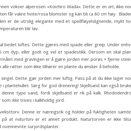
runnen vokser alperosen «Koichiro Wada». Dette er
en art
, ikke n
lanten får vakre hvite/rosa blomster og kan bli ca 80 cm høy. Blad
en er de utrolig elegante med et speilfløyelslignende, mykt hvi
mperaturen blir lav.
kal bedet luftes. Dette gjøres med spade eller greip. Under enhv
 cm dyp, eller godt og vel et spadestikk. Dersom en skal plan
rmålet med gravingen er å gjøre jorden mer porøs + fjerne stein
 alle røtter som ikke tilhører en plante du ønsker å beholde.
t singel. Dette gjør jorden mer luftig. Pass på at du ikke lager n
e i plantehullet. Sørg for god drenering! Skjellsand kan også bruk
r denne type sand, fordi skjellsand er rik på kalk. Rhododendro
er som
ikke
trives i kalkholdig jord.
 veksttorv. Denne er næringsrik og holder på fuktigheten samtid
s på at
naturtorv
er et annet produkt. Naturtorven er ikke tilsa
d ovennevnte surjordsplanter.