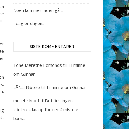
oen
Noen kommer, noen går…
ene
tt
I dag er dagen…
er
SISTE KOMMENTARER
te
er
Tone Merethe Edmonds
til
Til minne
om Gunnar
oen
es,
LÃºcia Ribeiro
til
Til minne om Gunnar
n,
merete knoff
til
Det fins ingen
«delete» knapp for det å miste et
ig
tt
barn…