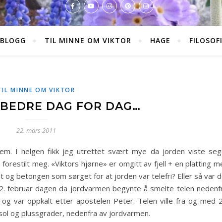
BLOGG
TIL MINNE OM VIKTOR
HAGE
FILOSOF
TIL MINNE OM VIKTOR
 BEDRE DAG FOR DAG…
22. mars 2011
m. I helgen fikk jeg utrettet svært mye da jorden viste seg
orestilt meg. «Viktors hjørne» er omgitt av fjell + en platting 
et og betongen som sørget for at jorden var telefri? Eller så var 
2. februar dagen da jordvarmen begynte å smelte telen nedenfr
 og var oppkalt etter apostelen Peter. Telen ville fra og med 2
d sol og plussgrader, nedenfra av jordvarmen.