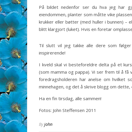
På bildet nedenfor ser du hva jeg har gj
eiendommen, planter som måtte vike plassen f
krukker eller bøtter (med huller i bunnen) – e
blitt klargjort (luket). Hvis en foretar omplass
Til slutt vil jeg takke alle dere som følg
inspirerende!
I kveld skal vi besteforeldre delta på et k
(som mamma og pappa). Vi ser frem til å få 
foredragsholderen har anelse om hvilket s
minnehagen, og det å skrive blogg om dette, e
Ha en fin tirsdag, alle sammen!
Fotos: John Steffensen 2011
By
john