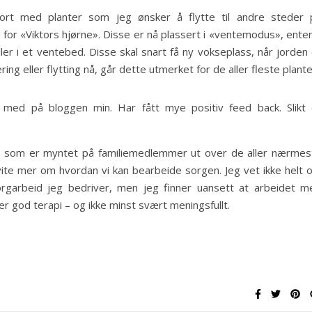
ort med planter som jeg ønsker å flytte til andre steder 
or «Viktors hjørne». Disse er nå plassert i «ventemodus», enten
ller i et ventebed. Disse skal snart få ny vokseplass, når jorden
ering eller flytting nå, går dette utmerket for de aller fleste plante
er med på bloggen min. Har fått mye positiv feed back. Slikt 
urs som er myntet på familiemedlemmer ut over de aller nærmes
vite mer om hvordan vi kan bearbeide sorgen. Jeg vet ikke helt 
orgarbeid jeg bedriver, men jeg finner uansett at arbeidet m
r god terapi – og ikke minst svært meningsfullt.